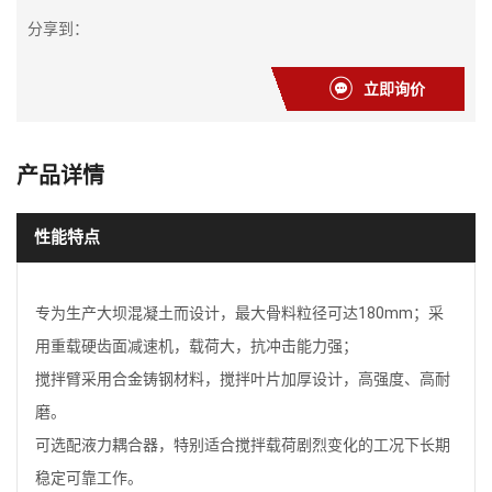
分享到：
立即询价
产品详情
性能特点
专为生产大坝混凝土而设计，最大骨料粒径可达180mm；采
用重载硬齿面减速机，载荷大，抗冲击能力强；
搅拌臂采用合金铸钢材料，搅拌叶片加厚设计，高强度、高耐
磨。
可选配液力耦合器，特别适合搅拌载荷剧烈变化的工况下长期
稳定可靠工作。